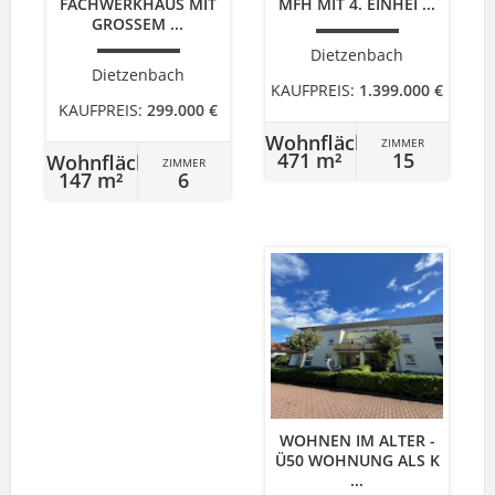
FACHWERKHAUS MIT
MFH MIT 4. EINHEI ...
GROSSEM ...
Dietzenbach
Dietzenbach
KAUFPREIS:
1.399.000 €
KAUFPREIS:
299.000 €
Wohnfläche
ZIMMER
471 m²
15
Wohnfläche
ZIMMER
147 m²
6
WOHNEN IM ALTER -
Ü50 WOHNUNG ALS K
...