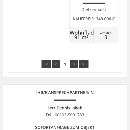
Dietzenbach
KAUFPREIS:
349.000 €
Wohnfläche
ZIMMER
91 m²
3
[«
«
1
»
»]
IHR/E ANSPRECHPARTNER/IN
Herr Dennis Jakobi
Tel.:
06103-5091783
SOFORTANFRAGE ZUM OBJEKT