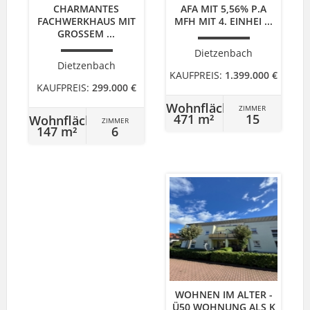
CHARMANTES
AFA MIT 5,56% P.A
FACHWERKHAUS MIT
MFH MIT 4. EINHEI ...
GROSSEM ...
Dietzenbach
Dietzenbach
KAUFPREIS:
1.399.000 €
KAUFPREIS:
299.000 €
Wohnfläche
ZIMMER
471 m²
15
Wohnfläche
ZIMMER
147 m²
6
WOHNEN IM ALTER -
Ü50 WOHNUNG ALS K