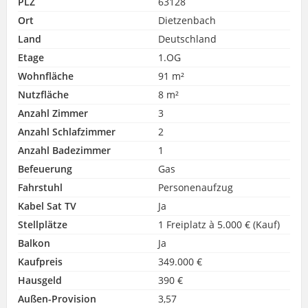
PLZ
63128
Ort
Dietzenbach
Land
Deutschland
Etage
1.OG
Wohnfläche
91 m²
Nutzfläche
8 m²
Anzahl Zimmer
3
Anzahl Schlafzimmer
2
Anzahl Badezimmer
1
Befeuerung
Gas
Fahrstuhl
Personenaufzug
Kabel Sat TV
Ja
Stellplätze
1 Freiplatz à 5.000 € (Kauf)
Balkon
Ja
Kaufpreis
349.000 €
Hausgeld
390 €
Außen-Provision
3,57