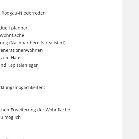
on Rodgau-Niederroden
duell planbar
r Wohnfläche
ung (Nachbar bereits realisiert)
rgenerationenwohnen
g zum Haus
 und Kapitalanleger
icklungsmöglichkeiten:
chen Erweiterung der Wohnfläche
u möglich