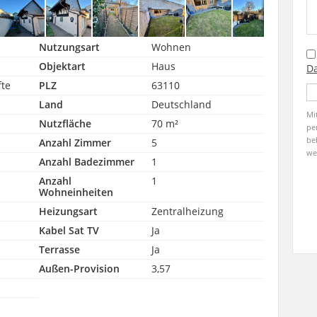
Nutzungsart
Wohnen
Objektart
Haus
Da
fte
PLZ
63110
Land
Deutschland
Mi
Nutzfläche
70 m²
pe
be
Anzahl Zimmer
5
we
Anzahl Badezimmer
1
Anzahl
1
Wohneinheiten
Heizungsart
Zentralheizung
Kabel Sat TV
Ja
Terrasse
Ja
Außen-Provision
3,57