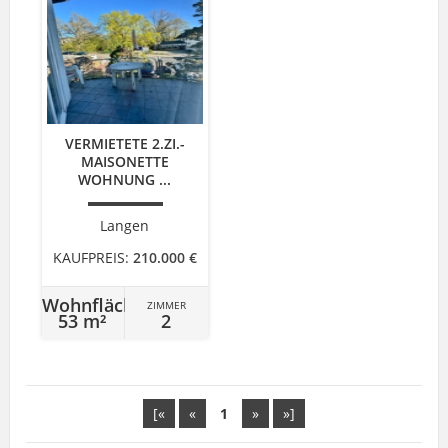
VERMIETETE 2.ZI.-
MAISONETTE
WOHNUNG ...
Langen
KAUFPREIS:
210.000 €
Wohnfläche
ZIMMER
53 m²
2
[«
«
1
»
»]