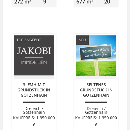
272 m²
9
677 m²
20
TOP-ANGEBOT
NEU
3. FMH MIT
SELTENES
GRUNDSTÜCK IN
GRUNDSTÜCK IN
GÖTZENHAIN
GÖTZENHAIN
Dreieich /
Dreieich /
Götzenhain
Götzenhain
KAUFPREIS:
1.350.000
KAUFPREIS:
1.350.000
€
€